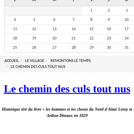
L
M
M
J
V
S
D
1
2
3
4
5
6
7
8
9
10
11
12
13
14
15
16
17
18
19
20
21
22
23
24
25
26
27
28
29
30
31
ACCUEIL
LE VILLAGE
REMONTONS LE TEMPS
LE CHEMIN DES CULS TOUT NUS
Le chemin des culs tout nus
Historique tiré du livre « les hommes et les choses du Nord d'Aimé Leroy et
Arthur Dinaux en 1829