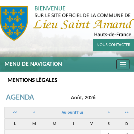
NOUS CONTACTER
MENU DE NAVIGATION
Toggle
naviga
MENTIONS LÈGALES
AGENDA
Août, 2026
<<
<
Aujourd'hui
>
>>
L
M
M
J
V
S
D