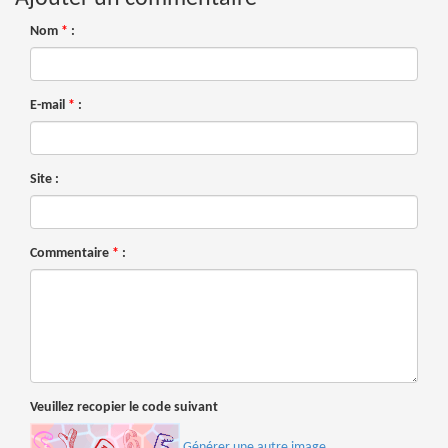
Nom
*
:
E-mail
*
:
Site :
Commentaire
*
:
Veuillez recopier le code suivant
Générer une autre image