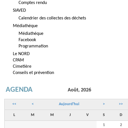
Comptes rendu
SIAVED
Calendrier des collectes des déchets
Médiathéque
Médiathéque
Facebook
Programmation
Le NORD
CPAM
Cimetière
Conseils et prévention
AGENDA
Août, 2026
<<
<
Aujourd'hui
>
>>
L
M
M
J
V
S
D
1
2