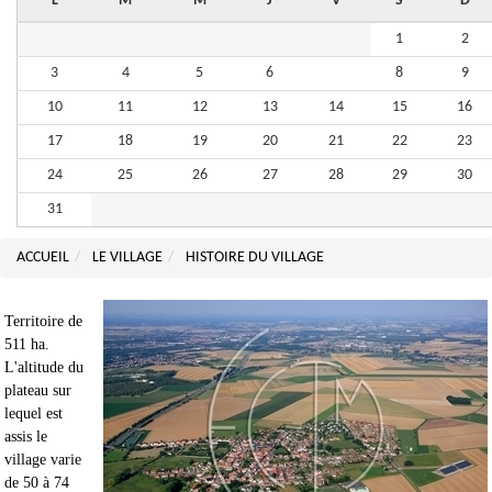
L
M
M
J
V
S
D
1
2
3
4
5
6
7
8
9
10
11
12
13
14
15
16
17
18
19
20
21
22
23
24
25
26
27
28
29
30
31
ACCUEIL
LE VILLAGE
HISTOIRE DU VILLAGE
Territoire de
511 ha.
L'altitude du
plateau sur
lequel est
assis le
village varie
de 50 à 74