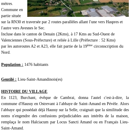
mètres.
Commune en
partie située
sur la RN30 et traversée par 2 routes parallèles allant l'une vers Haspres et
l'autre vers Avesnes le Sec.
Incluse dans le canton de Denain (2Kms), à 17 Kms au Sud-Ouest de
Valenciennes (Sous-Préfecture) et reliée à Lille (Préfecture : 52 Kms)
ème
par les autoroutes A2 et A23, elle fait partie de la 19
circonscription du
Nord.
Population :
1476 habitants
Gentilé :
Lieu-Saint-Amandinois(es)
HISTOIRE DU VILLAGE
En 1123, Burchant, évêque de Cambrai, donna l'autel c'est-à-dire, la
commune d'Haussy en Ostrevant à l'abbaye de Saint-Amand en Pévèle. Alors
l'abbaye qui possédait déjà Haussy sur la Selle, craignait que la similitude des
noms n'engendre des confusions préjudiciables aux intérêts de la maison,
remplaça le nom Halciacum par Locus Sancti Amand ou en Français Lieu-
Saint-Amand.