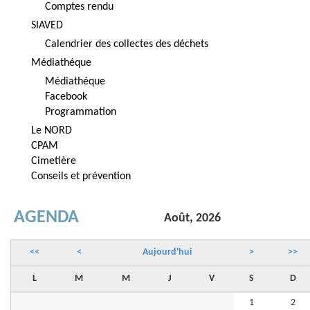
Comptes rendu
SIAVED
Calendrier des collectes des déchets
Médiathéque
Médiathéque
Facebook
Programmation
Le NORD
CPAM
Cimetière
Conseils et prévention
AGENDA
Août, 2026
<<
<
Aujourd'hui
>
>>
L
M
M
J
V
S
D
1
2