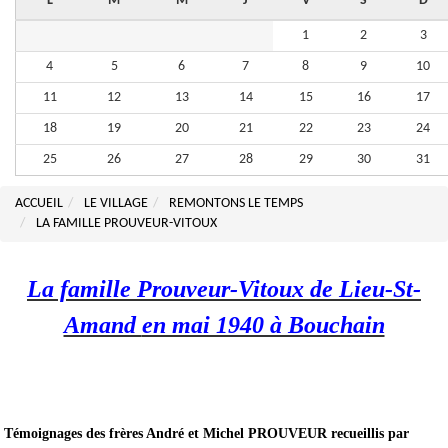
L
M
M
J
V
S
D
1
2
3
4
5
6
7
8
9
10
11
12
13
14
15
16
17
18
19
20
21
22
23
24
25
26
27
28
29
30
31
ACCUEIL
LE VILLAGE
REMONTONS LE TEMPS
LA FAMILLE PROUVEUR-VITOUX
La famille Prouveur-Vitoux de Lieu-St-
Amand
en mai 1940 à Bouchain
Témoignages des frères André et Michel PROUVEUR recueillis par