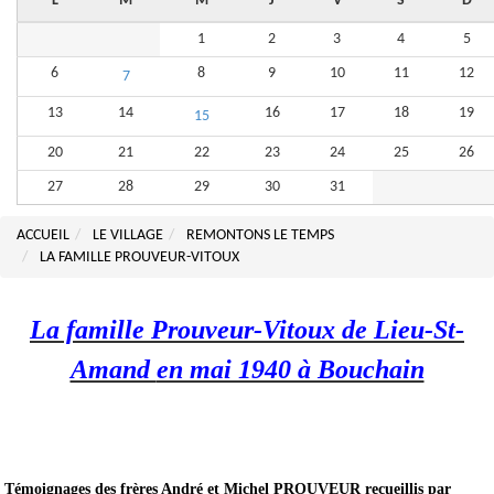
L
M
M
J
V
S
D
1
2
3
4
5
6
8
9
10
11
12
7
13
14
16
17
18
19
15
20
21
22
23
24
25
26
27
28
29
30
31
ACCUEIL
LE VILLAGE
REMONTONS LE TEMPS
LA FAMILLE PROUVEUR-VITOUX
La famille Prouveur-Vitoux de Lieu-St-
Amand
en mai 1940 à Bouchain
Témoignages des frères André et Michel PROUVEUR recueillis par