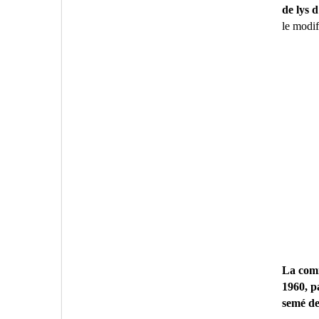
de lys 
le modif
La comm
1960, p
semé de 