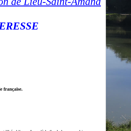
ason de Lieu-Saint-Amand
 MERESSE
e française.