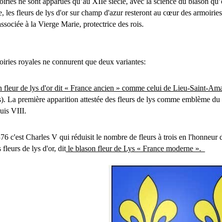
iries ne sont apparues qu’au XIIe siècle, avec la science du blason qu’e
e, les fleurs de lys d'or sur champ d'azur resteront au cœur des armoiri
associée à la Vierge Marie, protectrice des rois.
iries royales ne connurent que deux variantes:
n fleur de lys d'or dit « France ancien » comme celui de Lieu-Saint-Am
s). La première apparition attestée des fleurs de lys comme emblème du
uis VIII.
76 c'est Charles V qui réduisit le nombre de fleurs à trois en l'honneur 
 fleurs de lys d'or, dit
le blason fleur de Lys « France moderne ».