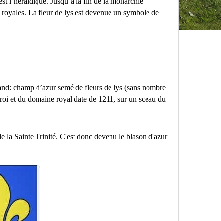
st l’héraldique. Jusqu’à la fin de la monarchie
es royales. La fleur de lys est devenue un symbole de
and
: champ d’azur semé de fleurs de lys (sans nombre
 roi et du domaine royal date de 1211, sur un sceau du
de la Sainte Trinité. C'est donc devenu le blason d'azur