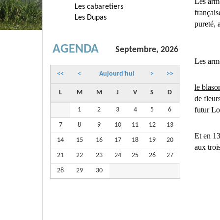
Les armo
Les cabaretiers
français
Les Dupas
pureté, 
AGENDA
Septembre, 2026
Les armo
<<
<
Aujourd'hui
>
>>
le blaso
L
M
M
J
V
S
D
de fleur
futur Lo
1
2
3
4
5
6
7
8
9
10
11
12
13
Et en 13
14
15
16
17
18
19
20
aux trois
21
22
23
24
25
26
27
28
29
30