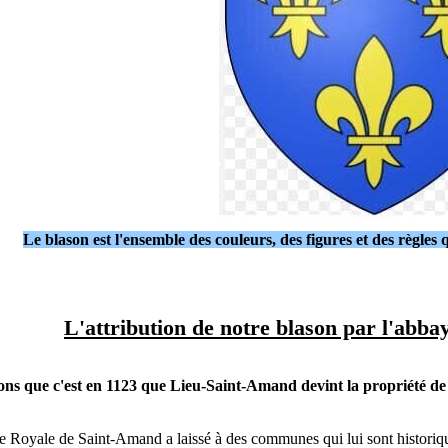
Le blason est l'ensemble des couleurs, des figures et des règles 
L'attribution de notre blason par l'abb
ns que c'est en 1123 que Lieu-Saint-Amand devint la propriété de
e Royale de Saint-Amand a laissé à des communes qui lui sont historiq