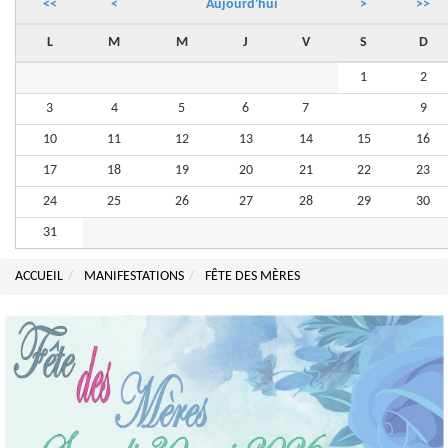
<<
<
Aujourd'hui
>
>>
L
M
M
J
V
S
D
1
2
3
4
5
6
7
8
9
10
11
12
13
14
15
16
17
18
19
20
21
22
23
24
25
26
27
28
29
30
31
ACCUEIL
MANIFESTATIONS
FÊTE DES MÈRES