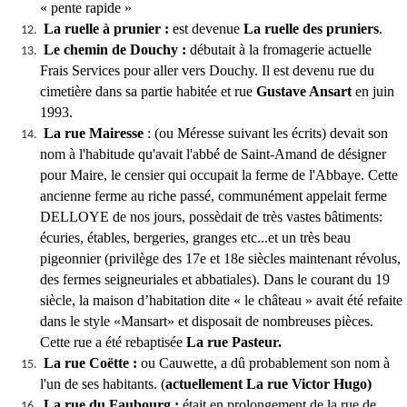
« pente rapide »
La ruelle à prunier
:
est devenue
La ruelle des pruniers
.
Le chemin de Douchy
:
débutait à la fromagerie actuelle
Frais Services pour aller vers Douchy. Il est devenu rue du
cimetière dans sa partie habitée et rue
Gustave Ansart
en juin
1993.
La rue Mairesse
: (ou Méresse suivant les écrits) devait son
nom à l'habitude qu'avait l'abbé de Saint-Amand de désigner
pour Maire, le censier qui occupait la ferme de l'Abbaye. Cette
ancienne ferme au riche passé, communément appelait ferme
DELLOYE de nos jours, possèdait de très vastes bâtiments:
écuries, étables, bergeries, granges etc...et un très beau
pigeonnier (privilège des 17e et 18e siècles maintenant révolus,
des fermes seigneuriales et abbatiales). Dans le courant du 19
siècle, la maison d’habitation dite « le château » avait été refaite
dans le style «Mansart» et disposait de nombreuses pièces.
Cette rue a été rebaptisée
La rue Pasteur.
La rue Coëtte
:
ou Cauwette, a dû probablement son nom à
l'un de ses habitants. (
actuellement La rue Victor Hugo)
La rue du Faubourg
:
était en prolongement de la rue de