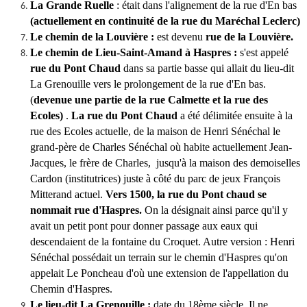
La Grande Ruelle
: était dans l'alignement de la rue d'En bas
(actuellement en continuité de la rue du Maréchal Leclerc)
Le chemin de la Louvière
:
est devenu
rue de la Louvière.
Le chemin de Lieu-Saint-Amand à Haspres
:
s'est appelé
rue
du Pont Chaud
dans sa partie basse qui allait du lieu-dit
La Grenouille vers le prolongement de la rue d'En bas.
(
devenue une partie de la rue Calmette et la rue des
Ecoles)
.
La rue du Pont Chaud
a été délimitée ensuite à la
rue des Ecoles actuelle, de la maison de Henri Sénéchal le
grand-père de Charles Sénéchal où habite actuellement Jean-
Jacques, le frère de Charles, jusqu'à la maison des demoiselles
Cardon (institutrices) juste à côté du parc de jeux François
Mitterand actuel.
Vers 1500, la rue du Pont chaud se
nommait rue d'Haspres.
On la désignait ainsi parce qu'il y
avait un petit pont pour donner passage aux eaux qui
descendaient de la fontaine du Croquet. Autre version : Henri
Sénéchal possédait un terrain sur le chemin d'Haspres qu'on
appelait Le Poncheau d'où une extension de l'appellation du
Chemin d'Haspres.
Le lieu-dit La Grenouille
:
date du 18ème siècle. Il ne