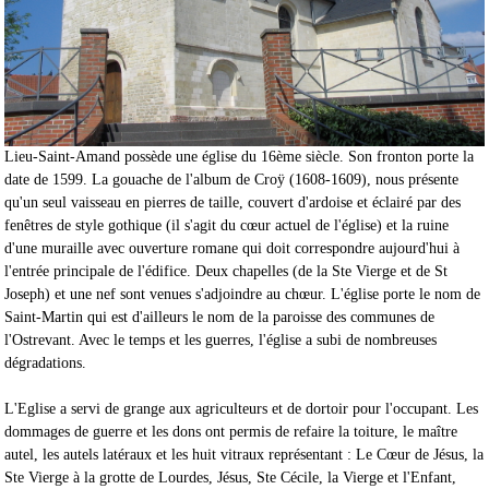
Lieu-Saint-Amand possède une église du 16ème siècle. Son fronton porte la
date de 1599. La gouache de l'album de Croÿ (1608-1609), nous présente
qu'un seul vaisseau en pierres de taille, couvert d'ardoise et éclairé par des
fenêtres de style gothique (il s'agit du cœur actuel de l'église) et la ruine
d'une muraille avec ouverture romane qui doit correspondre aujourd'hui à
l'entrée principale de l'édifice. Deux chapelles (de la Ste Vierge et de St
Joseph) et une nef sont venues s'adjoindre au chœur. L'église porte le nom de
Saint-Martin qui est d'ailleurs le nom de la paroisse des communes de
l'Ostrevant. Avec le temps et les guerres, l'église a subi de nombreuses
dégradations.
L'Eglise a servi de grange aux agriculteurs et de dortoir pour l'occupant. Les
dommages de guerre et les dons ont permis de refaire la toiture, le maître
autel, les autels latéraux et les huit vitraux représentant : Le Cœur de Jésus, la
Ste Vierge à la grotte de Lourdes, Jésus, Ste Cécile, la Vierge et l'Enfant,