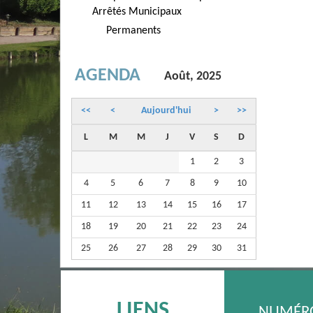
Arrêtés Municipaux
Permanents
AGENDA
Août, 2025
<<
<
Aujourd'hui
>
>>
L
M
M
J
V
S
D
1
2
3
4
5
6
7
8
9
10
11
12
13
14
15
16
17
18
19
20
21
22
23
24
25
26
27
28
29
30
31
LIENS
NUMÉRO