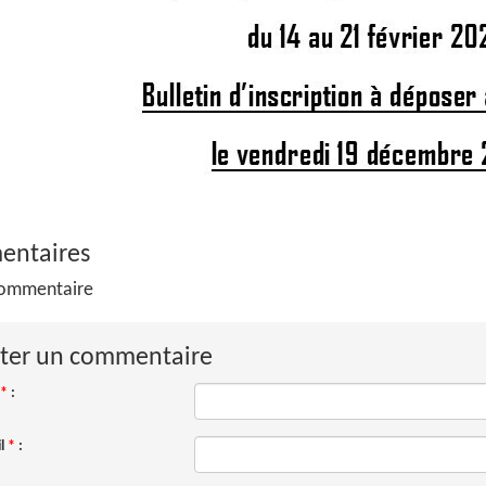
ntaires
ommentaire
ter un commentaire
*
:
il
*
: