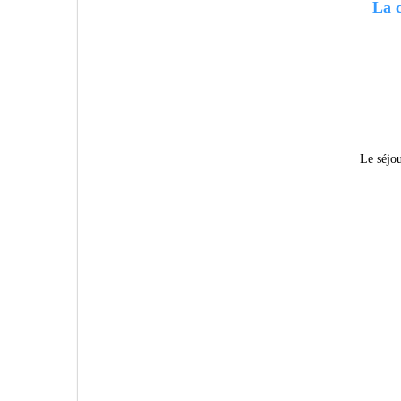
La c
Le séjo