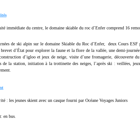
ités
ité immédiate du centre, le domaine skiable du roc d’Enfer comprend 16 remo
rnées de ski alpin sur le domaine Skiable du Roc d’Enfer, deux Cours ESF po
brevet d’État pour explorer la faune et la flore de la vallée, une demi-journée
construction d’igloo et jeux de neige, visite d’une fromagerie, découverte du
 de la station, initiation à la trottinette des neiges, l’après ski : veillées, j
ement.
nt
ité : les jeunes skient avec un casque fourni par Océane Voyages Juniors
: en bus.