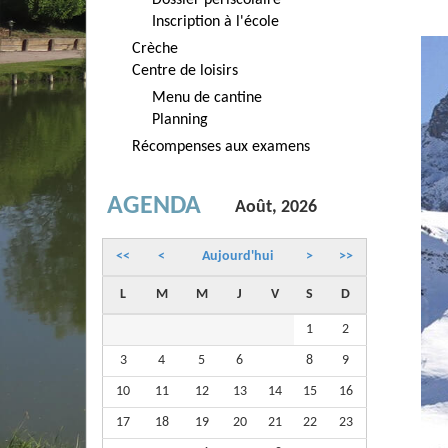
Dossier périscolaire
Inscription à l'école
Crèche
Centre de loisirs
Menu de cantine
Planning
Récompenses aux examens
AGENDA
Août, 2026
<<
<
Aujourd'hui
>
>>
L
M
M
J
V
S
D
1
2
3
4
5
6
7
8
9
10
11
12
13
14
15
16
17
18
19
20
21
22
23