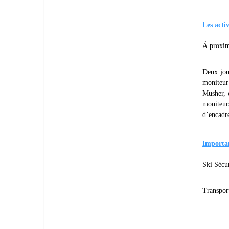
Les activ
Á proxim
Deux jou
moniteur 
Musher, 
moniteurs
d’encadr
Importa
Ski Sécur
Transport