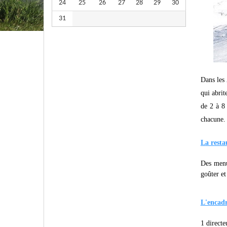
24
25
26
27
28
29
30
31
Dans les
qui abrit
de 2 à 8
chacune.
La resta
Des menus
goûter et
L'encad
1 directe