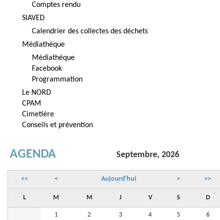
Comptes rendu
SIAVED
Calendrier des collectes des déchets
Médiathéque
Médiathéque
Facebook
Programmation
Le NORD
CPAM
Cimetière
Conseils et prévention
AGENDA
Septembre, 2026
<<
<
Aujourd'hui
>
>>
L
M
M
J
V
S
D
1
2
3
4
5
6