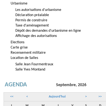
Urbanisme
Les autorisations d’urbanisme
Déclaration préalable
Permis de construire
Taxe d'aménagement
Dépôt des demandes d'urbanisme en ligne
Affichage des autorisations
Elections
Carte grise
Recensement militaire
Location de Salles
Salle Jean Fourmentraux
Salle Yves Montand
AGENDA
Septembre, 2026
<<
<
Aujourd'hui
>
>>
L
M
M
J
V
S
D