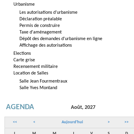
Urbanisme
Les autorisations d’urbanisme
Déclaration préalable
Permis de construire
Taxe d'aménagement
Dépôt des demandes d'urbanisme en ligne
Affichage des autorisations
Elections
Carte grise
Recensement militaire
Location de Salles
Salle Jean Fourmentraux
Salle Yves Montand
AGENDA
Août, 2027
<<
<
Aujourd'hui
>
>>
L
M
M
J
V
S
D