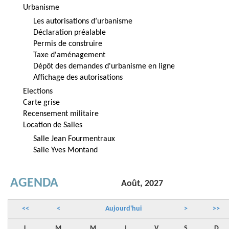
Urbanisme
Les autorisations d’urbanisme
Déclaration préalable
Permis de construire
Taxe d'aménagement
Dépôt des demandes d'urbanisme en ligne
Affichage des autorisations
Elections
Carte grise
Recensement militaire
Location de Salles
Salle Jean Fourmentraux
Salle Yves Montand
AGENDA
Août, 2027
<<
<
Aujourd'hui
>
>>
L
M
M
J
V
S
D