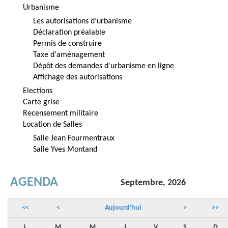
Urbanisme
Les autorisations d’urbanisme
Déclaration préalable
Permis de construire
Taxe d'aménagement
Dépôt des demandes d'urbanisme en ligne
Affichage des autorisations
Elections
Carte grise
Recensement militaire
Location de Salles
Salle Jean Fourmentraux
Salle Yves Montand
AGENDA
Septembre, 2026
<<
<
Aujourd'hui
>
>>
L
M
M
J
V
S
D