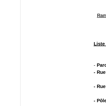
Ram
Liste
-
Par
- Ru
- Rue
- Pôl