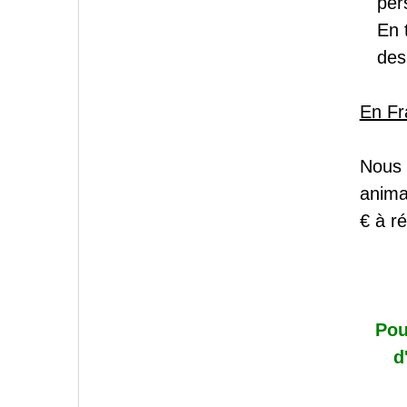
per
En 
des
En Fra
Nous 
anima
€ à ré
Pou
d