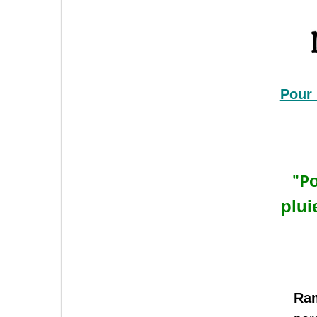
Pour 
o
"P
plui
Ra