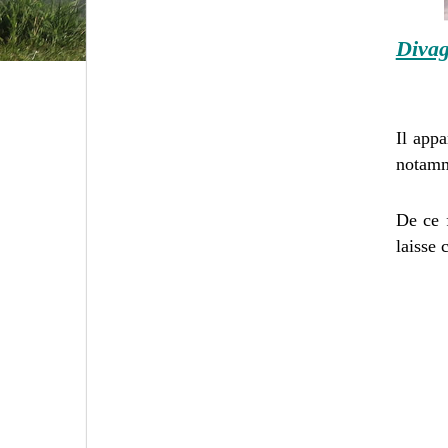
Divag
Il appa
notamme
De ce 
laisse 