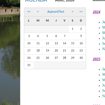
AGENDA
Août, 2026
2024
<<
<
Aujourd'hui
>
>>
L
M
M
J
V
S
D
Ja
M
1
2
M
3
4
5
6
7
8
9
J
S
10
11
12
13
14
15
16
N
17
18
19
20
21
22
23
24
25
26
27
28
29
30
2025
31
J
M
M
J
S
N