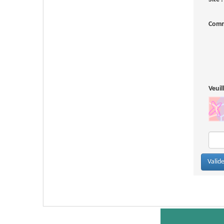
Comm
Veuil