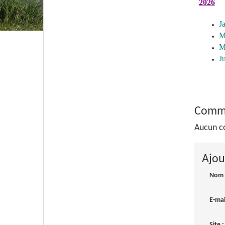
2026
J
M
M
J
Comme
Aucun c
Ajou
Nom
E-ma
Site :